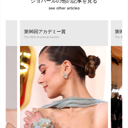
ショパールの他の記事を見る
see other articles
第96回アカデミー賞
第96
The 96th Academy Awards
The 96th