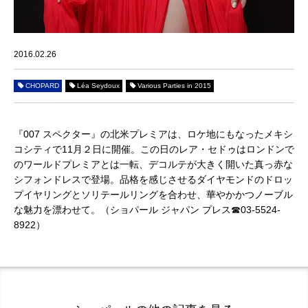
2016.02.26
CHOPARD
Léa Seydoux
Various Parties in 2015
『
007 スペクター
』
の北米プレミアは、ロケ地にもなったメキシ
コシティで11月２日に開催。この日のレア・セドゥはロンドン
で
のワールド
プレミアとは一転、デコルテが大きく開いた真っ赤な
シフォンドレスで登場。品格を感じさせるダイヤモンドのドロッ
プイヤリングとソリテールリングを合わせ、華やかかつノーブル
な魅力を漂わせて。（ショパール ジャパン プレス☎03-5524-
8922）