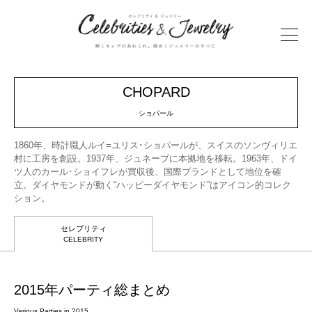
CHOPARD
ショパール
1860年、時計職人ルイ=ユリス･ショパールが、スイスのソンヴィリエ
村に工房を創設。1937年、ジュネーブに本拠地を移転。1963年、ドイ
ツ人のカール･ショイフレが買収後、国際ブランドとして地位を確
立。ダイヤモンドが動く“ハッピーダイヤモンド”はアイコン的コレク
ション。
セレブリティ
CELEBRITY
2015年パーティ総まとめ
Various Parties in 2015