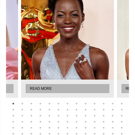
READ MORE
REA