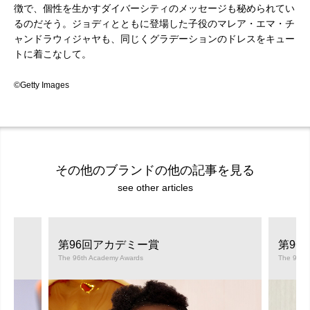
徴で、個性を生かすダイバーシティのメッセージも秘められてい
るのだそう。ジョディとともに登場した子役のマレア・エマ・チ
ャンドラウィジャヤも、同じくグラデーションのドレスをキュー
トに着こなして。
©Getty Images
その他のブランドの他の記事を見る
see other articles
第96回アカデミー賞
第96
The 96th Academy Awards
The 96th