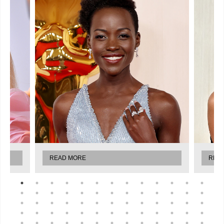
READ MORE
REA