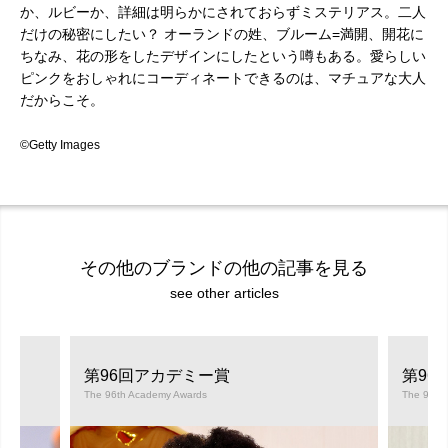
か、ルビーか、詳細は明らかにされておらずミステリアス。二人
だけの秘密にしたい？ オーランドの姓、ブルーム=満開、開花に
ちなみ、花の形をしたデザインにしたという噂もある。愛らしい
ピンクをおしゃれにコーディネートできるのは、マチュアな大人
だからこそ。
©Getty Images
その他のブランドの他の記事を見る
see other articles
第96回アカデミー賞
第96
The 96th Academy Awards
The 96th