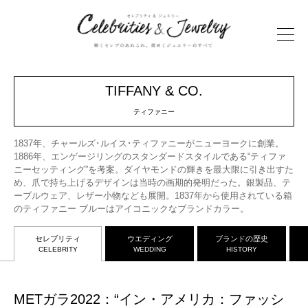
TIFFANY & CO.
ティファニー
1837年、チャールズ･ルイス･ティファニーがニューヨークに創業。
1886年、エンゲージリングのスタンダードスタイルである“ティファ
ニーセッティング”を考案。ダイヤモンドの輝きを最大限に引き出すた
め、爪で持ち上げるデザインは当時の画期的発明だった。銀製品、テ
ーブルウェア、レザー小物なども展開。1837年から使用されている箱
のティファニー ブルーはアイコニックなブランドカラー。
セレブリティ
ウエディング
ブランドの歴史
CELEBRITY
WEDDING
HISTORY
METガラ2022：“イン・アメリカ：ファッシ