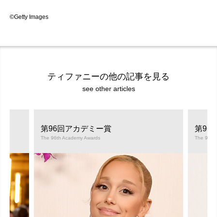
©Getty Images
ティファニーの他の記事を見る
see other articles
第96回アカデミー賞
第96
The 96th Academy Awards
The 96th