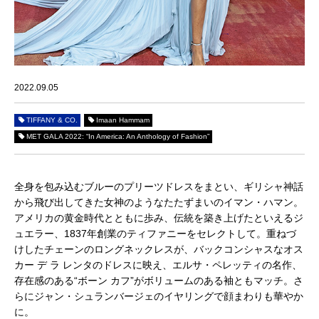
2022.09.05
TIFFANY & CO.
Imaan Hammam
MET GALA 2022: “In America: An Anthology of Fashion”
全身を包み込むブルーのプリーツドレスをまとい、ギリシャ神話
から飛び出してきた女神のようなたたずまいのイマン・ハマン。
アメリカの黄金時代とともに歩み、伝統を築き上げたといえるジ
ュエラー、1837年創業のティファニーをセレクトして。重ねづ
けしたチェーンのロングネックレスが、バックコンシャスなオス
カー デ ラ レンタのドレスに映え、エルサ・ペレッティの名作、
存在感のある“ボーン カフ”がボリュームのある袖ともマッチ。さ
らにジャン・シュランバージェのイヤリングで顔まわりも華やか
に。