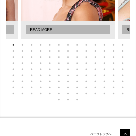
READ MORE
REA
ページトップへ