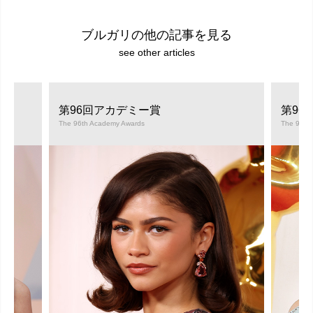
ブルガリの他の記事を見る
see other articles
第96回アカデミー賞
第96
The 96th Academy Awards
The 96th