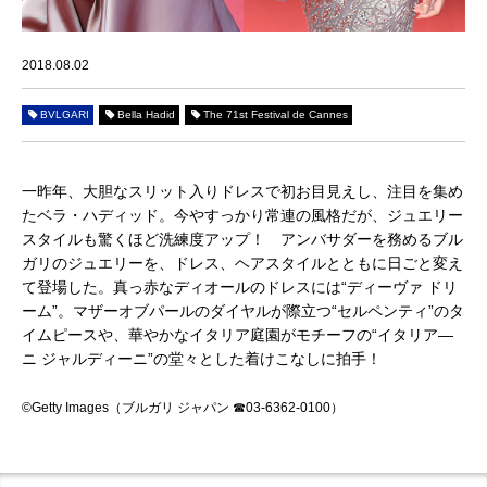
2018.08.02
BVLGARI
Bella Hadid
The 71st Festival de Cannes
一昨年、大胆なスリット入りドレスで初お目見えし、注目を集め
たベラ・ハディッド。今やすっかり常連の風格だが、ジュエリー
スタイルも驚くほど洗練度アップ！ アンバサダーを務めるブル
ガリのジュエリーを、ドレス、ヘアスタイルとともに日ごと変え
て登場した。真っ赤なディオールのドレスには“ディーヴァ ドリ
ーム”。マザーオブパールのダイヤルが際立つ“セルペンティ”のタ
イムピースや、華やかなイタリア庭園がモチーフの“イタリア―
ニ ジャルディーニ”の堂々とした着けこなしに拍手！
©Getty Images
（ブルガリ ジャパン ☎
03-6362-0100
）