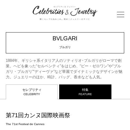
BVLGARI
ブルガリ
1884年、ギリシャ系イタリア人のソティリオ･ブルガリがローマで創
業。ヘビを象った“セルペンティ”をはじめ、“ビー・ゼロワン”や“ブル
ガリ・ブルガリ”“ディーヴァ”など華麗でダイナミックなデザインが魅
力。ジュエリーのほか、時計、バッグ、香水なども人気。
セレブリティ
特集
CELEBRITY
FEATURE
第71回カンヌ国際映画祭
The 71st Festival de Cannes