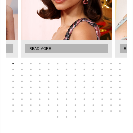
READ MORE
REA