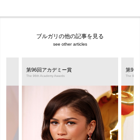
ブルガリの他の記事を見る
see other articles
第96回アカデミー賞
第96
The 96th Academy Awards
The 96th