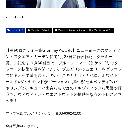
2018.12.21
BVLGARI
Camila Cabello
Various Awards Around the World in 2018
【第60回グラミー賞Grammy Awards】
ニューヨークのマディソ
ン・スクエア・ガーデンにて1月28日に行われた「グラミー
賞」。記念すべき60回目は、ブルーノ・マーズとケンドリック・
ラマーの快挙で幕を閉じたが、ブルガリのジュエリーをグラマラ
スにまとって華を添えたのが、このカミラ・カベロ。ホワイトゴ
ールド×ダイヤモンドがゴージャスに揺れる‟セルペンティ”のイ
ヤリングが、キューバ出身ならではのエキゾティックな黒髪や顔
立ち、ヴィヴィアン・ウエストウッドの情熱的な赤のドレスとマ
ッチ！
アップ写真 ブルガリ ジャパン ☎03-6362-0100
全身写真©Getty Images