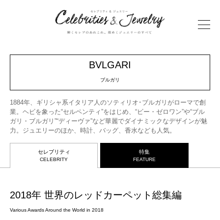
BVLGARI
ブルガリ
1884年、ギリシャ系イタリア人のソティリオ･ブルガリがローマで創
業。ヘビを象った“セルペンティ”をはじめ、“ビー・ゼロワン”や“ブル
ガリ・ブルガリ”“ディーヴァ”など華麗でダイナミックなデザインが魅
力。ジュエリーのほか、時計、バッグ、香水なども人気。
セレブリティ
特集
CELEBRITY
FEATURE
2018年 世界のレッドカーペット総集編
Various Awards Around the World in 2018