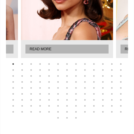
READ MORE
REA