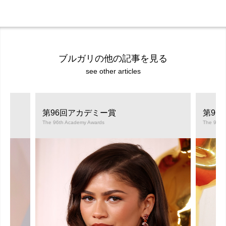
ブルガリの他の記事を見る
see other articles
第96回アカデミー賞
第96
The 96th Academy Awards
The 96th