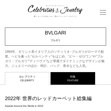
BVLGARI
ブルガリ
1884年、ギリシャ系イタリア人のソティリオ･ブルガリがローマで創
業。ヘビを象った“セルペンティ”をはじめ、“ビー・ゼロワン”や“ブル
ガリ・ブルガリ”“ディーヴァ”など華麗でダイナミックなデザインが魅
力。ジュエリーのほか、時計、バッグ、香水なども人気。
セレブリティ
特集
CELEBRITY
FEATURE
2022年 世界のレッドカーペット総集編
Awards Around the World in 2022