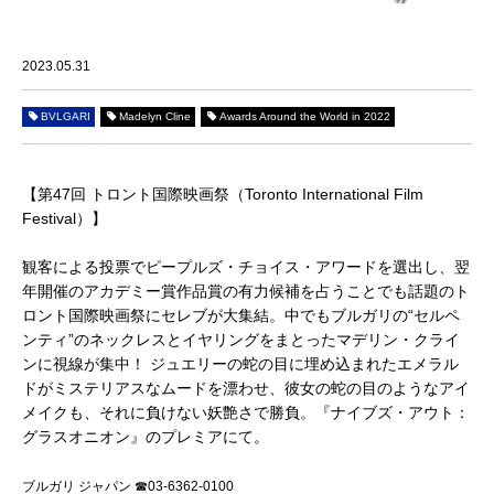
2023.05.31
BVLGARI
Madelyn Cline
Awards Around the World in 2022
【第47回 トロント国際映画祭（Toronto International Film
Festival）】
観客による投票でピープルズ・チョイス・アワードを選出し、翌
年開催のアカデミー賞作品賞の有力候補を占うことでも話題のト
ロント国際映画祭にセレブが大集結。中でもブルガリの“セルペ
ンティ”のネックレスとイヤリングをまとったマデリン・クライ
ンに視線が集中！ ジュエリーの蛇の目に埋め込まれたエメラル
ドがミステリアスなムードを漂わせ、彼女の蛇の目のようなアイ
メイクも、それに負けない妖艶さで勝負。『ナイブズ・アウト：
グラスオニオン』のプレミアにて。
ブルガリ ジャパン
☎
03-6362-0100